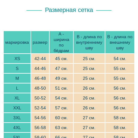
Размерная сетка
А -
В - длина по
В - длина по
ширина
маркировка
размер
внутреннему
внешнему
по
шву
шву
бёдрам
XS
42-44
45 см.
25 см.
54 см.
S
44-46
47 см.
25 см.
55 см.
M
46-48
49 см.
25 см.
55 см.
L
48-50
51 см.
26 см.
56 см.
XL
50-52
54 см.
26 см.
56 см.
XXL
52-54
57 см.
26 см.
56 см.
3XL
54-56
60 см.
27 см.
58 см.
4XL
56-58
63 см.
27 см.
58 см.
5XL
58-60
66 см.
27 см.
58 см.